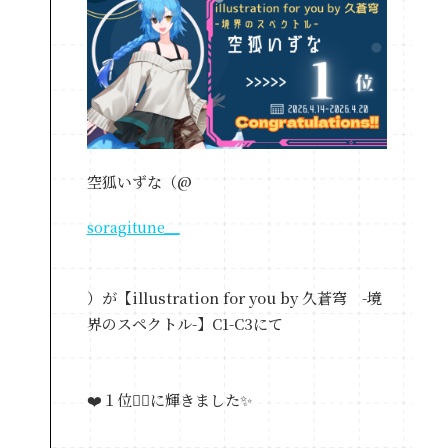
空狐いずな（@
soragitune__
）が【illustration for you by 久蒼穹 -境
界のスペクトル-】C1-C3にて
❤️１位❤️‍🔥に輝きました✨