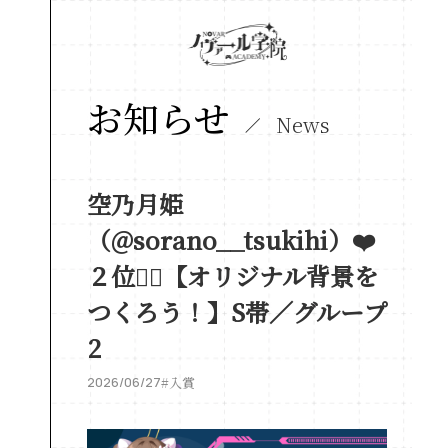
お知らせ
News
空乃月姫
（@sorano__tsukihi）❤️
２位❤️‍🔥【オリジナル背景を
つくろう！】S帯／グループ
2
2026/06/27
#入賞